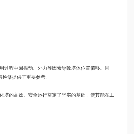
用过程中因振动、外力等因素导致塔体位置偏移。同
与检修提供了重要参考。
化塔的高效、安全运行奠定了坚实的基础，使其能在工