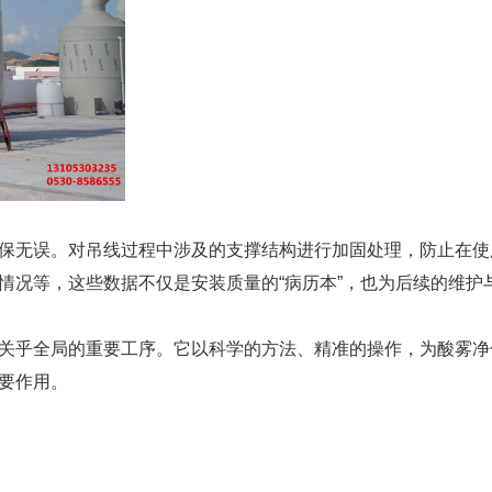
保无误。对吊线过程中涉及的支撑结构进行加固处理，防止在使
情况等，这些数据不仅是安装质量的“病历本”，也为后续的维护
关乎全局的重要工序。它以科学的方法、精准的操作，为酸雾净
要作用。