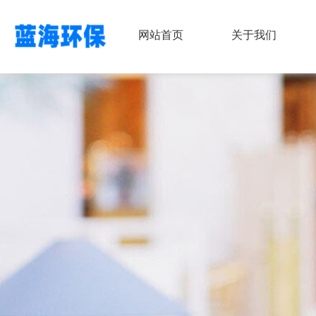
网站首页
关于我们