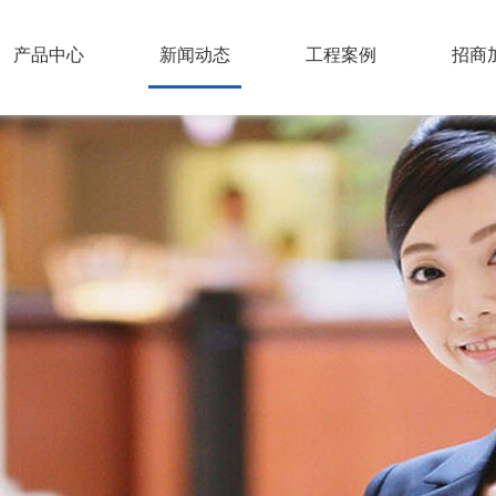
产品中心
新闻动态
工程案例
招商