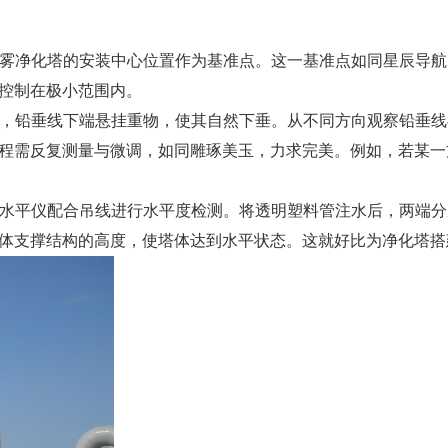
定酸雾净化塔的安装中心位置作为基准点。这一基准点如同星辰导
控制在极小范围内。
垂线，铅垂线下端悬挂重物，使其自然下垂。从不同方向观察铅垂
程需反复测量与微调，如同雕琢美玉，力求完美。例如，若某一
使用水平仪配合吊线进行水平度检测。将透明塑料管注水后，两端
体支撑结构的高度，使塔体达到水平状态。这就好比为净化塔搭建