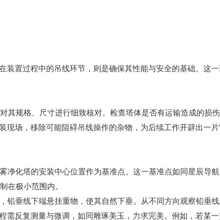
在装置过程中的吊线环节，则是确保其性能与安全的基础。这一环
需对其规格、尺寸进行细致核对。检查塔体是否有运输造成的损伤
装现场，移除可能阻碍吊线操作的杂物，为后续工作开辟出一片“
定酸雾净化塔的安装中心位置作为基准点。这一基准点如同星辰导
控制在极小范围内。
垂线，铅垂线下端悬挂重物，使其自然下垂。从不同方向观察铅垂
程需反复测量与微调，如同雕琢美玉，力求完美。例如，若某一方