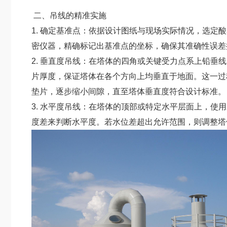
二、吊线的精准实施
1. 确定基准点：依据设计图纸与现场实际情况，选
密仪器，精确标记出基准点的坐标，确保其准确性误差
2. 垂直度吊线：在塔体的四角或关键受力点系上铅
片厚度，保证塔体在各个方向上均垂直于地面。这一过
垫片，逐步缩小间隙，直至塔体垂直度符合设计标准。
3. 水平度吊线：在塔体的顶部或特定水平层面上，
度差来判断水平度。若水位差超出允许范围，则调整塔